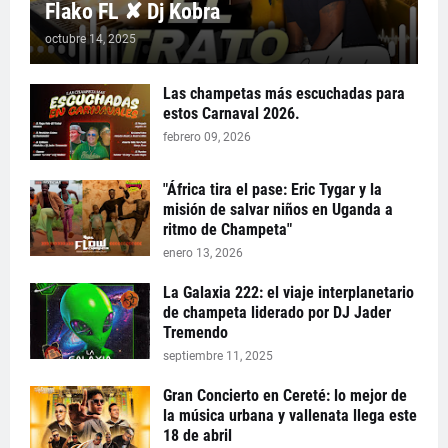
Flako FL ✘ Dj Kobra
octubre 14, 2025
Las champetas más escuchadas para
estos Carnaval 2026.
febrero 09, 2026
"África tira el pase: Eric Tygar y la
misión de salvar niños en Uganda a
ritmo de Champeta"
enero 13, 2026
La Galaxia 222: el viaje interplanetario
de champeta liderado por DJ Jader
Tremendo
septiembre 11, 2025
Gran Concierto en Cereté: lo mejor de
la música urbana y vallenata llega este
18 de abril