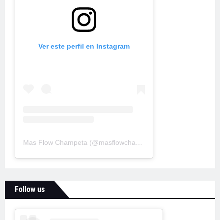
Ver este perfil en Instagram
Mas Flow Champeta
(@
masflowchampeta
) • Fotos y videos d
Follow us