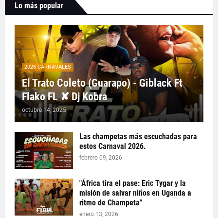
Lo más popular
2026 CARNAVALES
El Trato Coleto (Guarapo) - Giblack Ft
Flako FL ✘ Dj Kobra
octubre 14, 2025
Las champetas más escuchadas para
estos Carnaval 2026.
febrero 09, 2026
"África tira el pase: Eric Tygar y la
misión de salvar niños en Uganda a
ritmo de Champeta"
enero 13, 2026