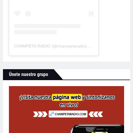
CHAMPETA RADIO
(@
champetaradio
) • Fotos y videos de Instagram
Únete nuestro grupo