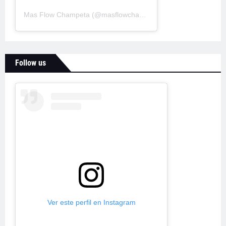
Mas Flow Champeta
(@
masflowchampeta
) • Fotos y videos d
Follow us
Ver este perfil en Instagram