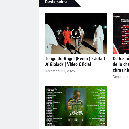
Destacados
Tengo Un Angel (Remix) - Jota L
De los p
✘ Giblack | Video Oficial
de la ch
cifras h
December 31, 2025
December 