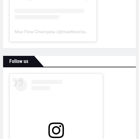
Mas Flow Champeta
(@
masflowchampeta
) • Fotos y videos d
Follow us