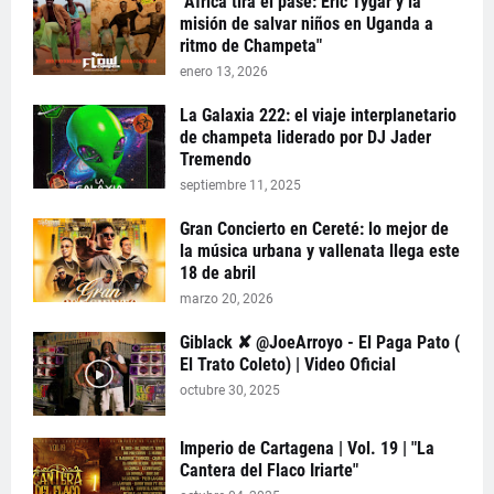
"África tira el pase: Eric Tygar y la
misión de salvar niños en Uganda a
ritmo de Champeta"
enero 13, 2026
La Galaxia 222: el viaje interplanetario
de champeta liderado por DJ Jader
Tremendo
septiembre 11, 2025
Gran Concierto en Cereté: lo mejor de
la música urbana y vallenata llega este
18 de abril
marzo 20, 2026
Giblack ✘ @JoeArroyo - El Paga Pato (
El Trato Coleto) | Video Oficial
octubre 30, 2025
Imperio de Cartagena | Vol. 19 | "La
Cantera del Flaco Iriarte"