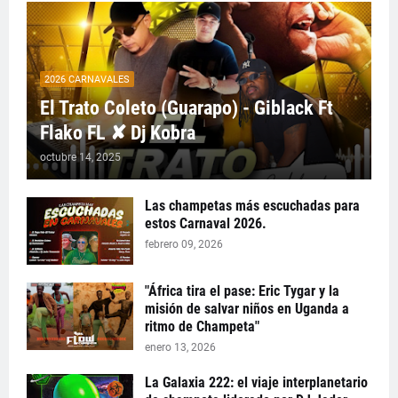
2026 CARNAVALES
El Trato Coleto (Guarapo) - Giblack Ft
Flako FL ✘ Dj Kobra
octubre 14, 2025
Las champetas más escuchadas para
estos Carnaval 2026.
febrero 09, 2026
"África tira el pase: Eric Tygar y la
misión de salvar niños en Uganda a
ritmo de Champeta"
enero 13, 2026
La Galaxia 222: el viaje interplanetario