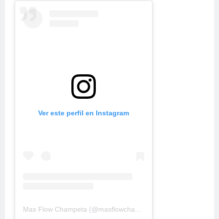
Ver este perfil en Instagram
Mas Flow Champeta
(@
masflowchampeta
) • Fotos y videos d