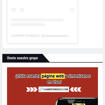
CHAMPETA RADIO
(@
champetaradio
) • Fotos y videos de Instagram
Únete nuestro grupo