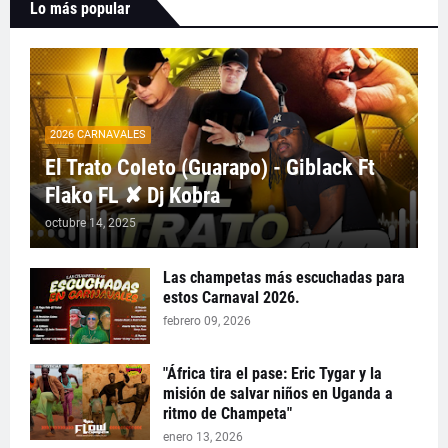
Lo más popular
2026 CARNAVALES
El Trato Coleto (Guarapo) - Giblack Ft
Flako FL ✘ Dj Kobra
octubre 14, 2025
Las champetas más escuchadas para
estos Carnaval 2026.
febrero 09, 2026
"África tira el pase: Eric Tygar y la
misión de salvar niños en Uganda a
ritmo de Champeta"
enero 13, 2026