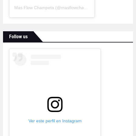
Mas Flow Champeta
(@
masflowchampeta
) • Fotos y videos d
Follow us
Ver este perfil en Instagram