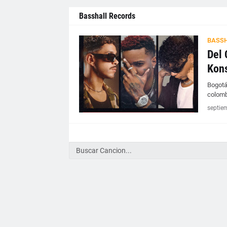
Basshall Records
BASSH
Del 
Kon
Bogotá
colomb
septie