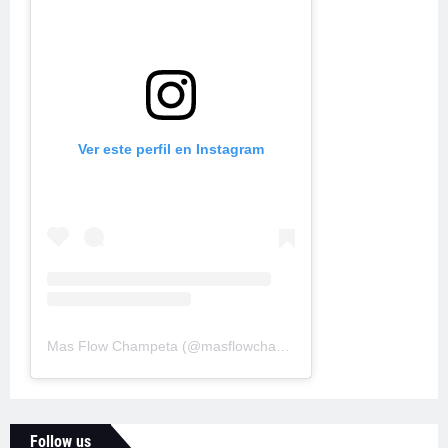
Ver este perfil en Instagram
Mas Flow Champeta
(@
masflowchampeta
) • Fotos y videos d
Follow us