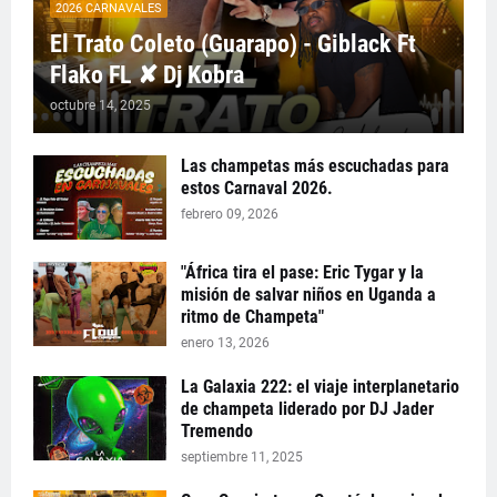
2026 CARNAVALES
El Trato Coleto (Guarapo) - Giblack Ft
Flako FL ✘ Dj Kobra
octubre 14, 2025
Las champetas más escuchadas para
estos Carnaval 2026.
febrero 09, 2026
"África tira el pase: Eric Tygar y la
misión de salvar niños en Uganda a
ritmo de Champeta"
enero 13, 2026
La Galaxia 222: el viaje interplanetario
de champeta liderado por DJ Jader
Tremendo
septiembre 11, 2025