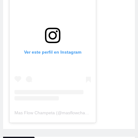
Ver este perfil en Instagram
Mas Flow Champeta
(@
masflowchampeta
) • Fotos y videos d