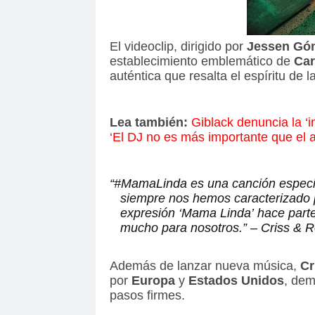
El videoclip, dirigido por
Jessen Gó
establecimiento emblemático de
Car
auténtica que resalta el espíritu de l
Lea también:
Giblack denuncia la ‘i
‘El DJ no es más importante que el ar
“#MamaLinda es una canción especia
siempre nos hemos caracterizado p
expresión ‘Mama Linda’ hace parte 
mucho para nosotros.” – Criss & 
Además de lanzar nueva música,
Cr
por
Europa
y
Estados Unidos
, dem
pasos firmes.