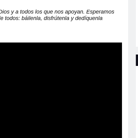
 Dios y a todos los que nos apoyan. Esperamos
todos: báilenla, disfrútenla y dedíquenla