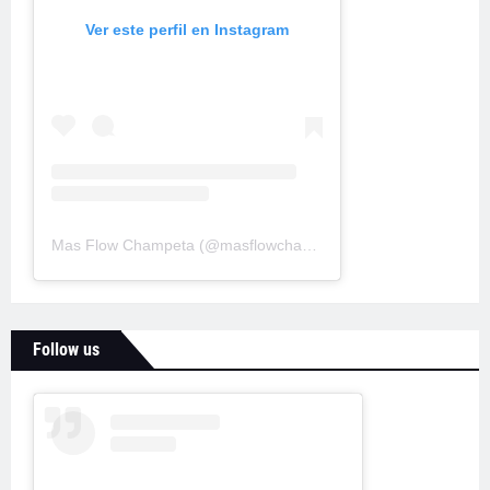
Ver este perfil en Instagram
Mas Flow Champeta
(@
masflowchampeta
) • Fotos y videos d
Follow us