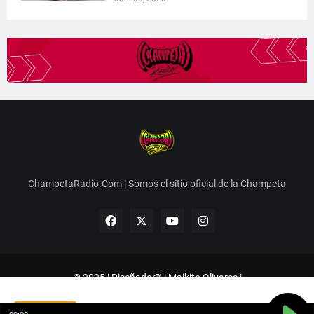
ChampetaRadio.Com | Somos el sitio oficial de la Champeta
© 2025 | Diseñador™ | Maikito Olivares |
instagram.com/FsProduccion_
Aceptar