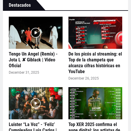
Destacados
Tengo Un Angel (Remix) -
De los picós al streaming: el
Jota L ✘ Giblack | Video
Top de la champeta que
Oficial
alcanza cifras históricas en
YouTube
December 31, 2025
December 26, 2025
Luister “La Voz” - ‘Feliz’
Top XER 2025 confirma el
Cumpleaños Luis Carlos |
auge digital: los artistas de