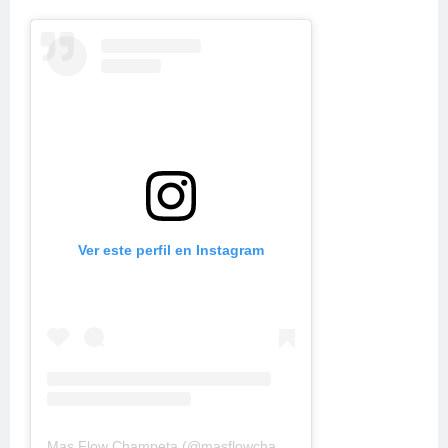
Ver este perfil en Instagram
Mas Flow Champeta
(@
masflowchampeta
) • Fotos y videos d