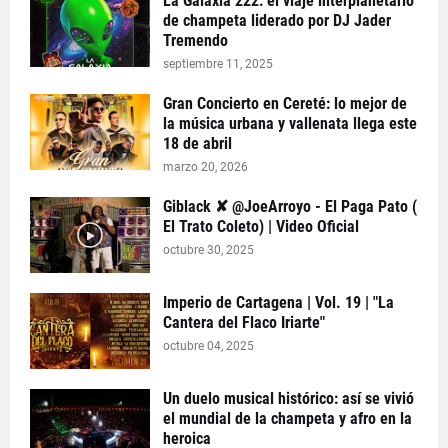
La Galaxia 222: el viaje interplanetario
de champeta liderado por DJ Jader
Tremendo
septiembre 11, 2025
Gran Concierto en Cereté: lo mejor de
la música urbana y vallenata llega este
18 de abril
marzo 20, 2026
Giblack ✘ @JoeArroyo - El Paga Pato (
El Trato Coleto) | Video Oficial
octubre 30, 2025
Imperio de Cartagena | Vol. 19 | "La
Cantera del Flaco Iriarte"
octubre 04, 2025
Un duelo musical histórico: así se vivió
el mundial de la champeta y afro en la
heroica