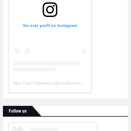
Ver este perfil en Instagram
Mas Flow Champeta
(@
masflowchampeta
) • Fotos y videos d
Follow us