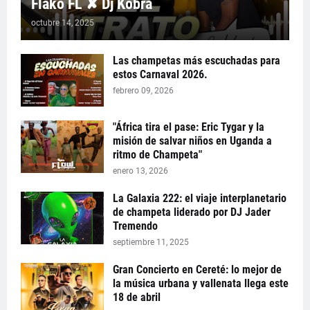
Flako FL ✘ Dj Kobra
octubre 14, 2025
Las champetas más escuchadas para
estos Carnaval 2026.
febrero 09, 2026
"África tira el pase: Eric Tygar y la
misión de salvar niños en Uganda a
ritmo de Champeta"
enero 13, 2026
La Galaxia 222: el viaje interplanetario
de champeta liderado por DJ Jader
Tremendo
septiembre 11, 2025
Gran Concierto en Cereté: lo mejor de
la música urbana y vallenata llega este
18 de abril