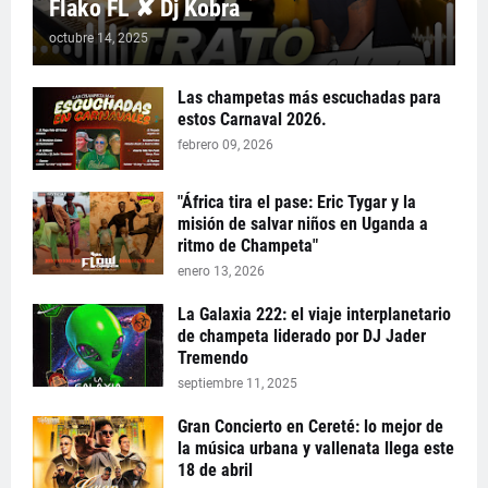
Flako FL ✘ Dj Kobra
octubre 14, 2025
Las champetas más escuchadas para
estos Carnaval 2026.
febrero 09, 2026
"África tira el pase: Eric Tygar y la
misión de salvar niños en Uganda a
ritmo de Champeta"
enero 13, 2026
La Galaxia 222: el viaje interplanetario
de champeta liderado por DJ Jader
Tremendo
septiembre 11, 2025
Gran Concierto en Cereté: lo mejor de
la música urbana y vallenata llega este
18 de abril