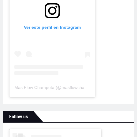
Ver este perfil en Instagram
Mas Flow Champeta
(@
masflowchampeta
) • Fotos y videos d
Follow us